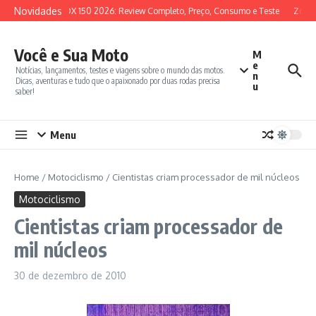
Ir para o conteúdo
Novidades
SYM ADX 150 2026: Review Completo, Preço, Consumo e Teste
Zonte
Você e Sua Moto
M
e
Notícias, lançamentos, testes e viagens sobre o mundo das motos.
n
Dicas, aventuras e tudo que o apaixonado por duas rodas precisa
u
saber!
Menu
Home
/
Motociclismo
/
Cientistas criam processador de mil núcleos
Motociclismo
Cientistas criam processador de
mil núcleos
30 de dezembro de 2010