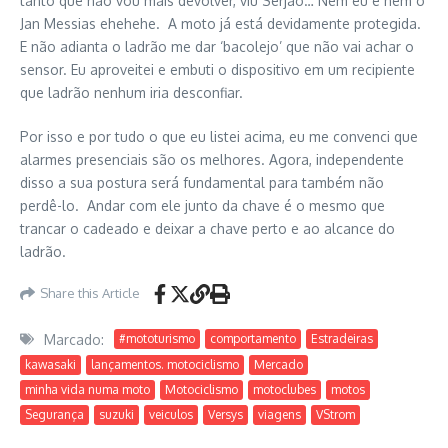
tanto que não vou mais devolver, viu Serjão… Nem eu e nem o
Jan Messias ehehehe. A moto já está devidamente protegida.
E não adianta o ladrão me dar ‘bacolejo’ que não vai achar o
sensor. Eu aproveitei e embuti o dispositivo em um recipiente
que ladrão nenhum iria desconfiar.
Por isso e por tudo o que eu listei acima, eu me convenci que
alarmes presenciais são os melhores. Agora, independente
disso a sua postura será fundamental para também não
perdê-lo. Andar com ele junto da chave é o mesmo que
trancar o cadeado e deixar a chave perto e ao alcance do
ladrão.
Share this Article
Marcado:
#mototurismo
comportamento
Estradeiras
kawasaki
lançamentos. motociclismo
Mercado
minha vida numa moto
Motociclismo
motoclubes
motos
Segurança
suzuki
veiculos
Versys
viagens
VStrom