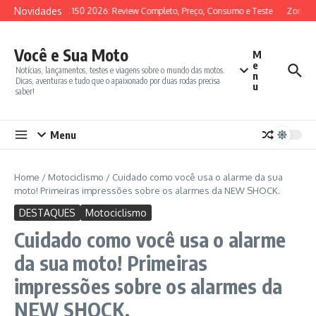
Ir para o conteúdo
Novidades
SYM ADX 150 2026: Review Completo, Preço, Consumo e Teste
Zontes 
Você e Sua Moto
M
e
Notícias, lançamentos, testes e viagens sobre o mundo das motos.
n
Dicas, aventuras e tudo que o apaixonado por duas rodas precisa
u
saber!
Menu
Home
/
Motociclismo
/
Cuidado como você usa o alarme da sua
moto! Primeiras impressões sobre os alarmes da NEW SHOCK.
DESTAQUES
Motociclismo
Cuidado como você usa o alarme
da sua moto! Primeiras
impressões sobre os alarmes da
NEW SHOCK.