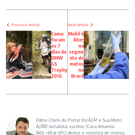
Previous Article
Next Article
Como
Mobil é
foram
líder
os 7
no
dias do
segme
BMW
nto de
GS
motos
Trophy
no
2016
Brasil
Editor-Chefe do Portal VocÃƒÂª e Sua Moto
ÃƒÂ© Jornalista, escritor, (Casa Amarela
Ã¢â‚¬â€œ UFC) diretor e roteirista de cinema,