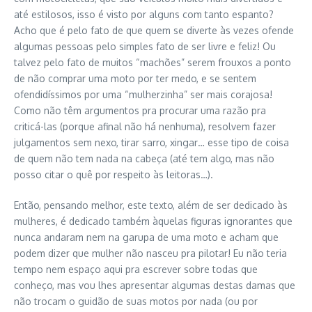
até estilosos, isso é visto por alguns com tanto espanto?
Acho que é pelo fato de que quem se diverte às vezes ofende
algumas pessoas pelo simples fato de ser livre e feliz! Ou
talvez pelo fato de muitos “machões” serem frouxos a ponto
de não comprar uma moto por ter medo, e se sentem
ofendidíssimos por uma “mulherzinha” ser mais corajosa!
Como não têm argumentos pra procurar uma razão pra
criticá-las (porque afinal não há nenhuma), resolvem fazer
julgamentos sem nexo, tirar sarro, xingar… esse tipo de coisa
de quem não tem nada na cabeça (até tem algo, mas não
posso citar o quê por respeito às leitoras…).
Então, pensando melhor, este texto, além de ser dedicado às
mulheres, é dedicado também àquelas figuras ignorantes que
nunca andaram nem na garupa de uma moto e acham que
podem dizer que mulher não nasceu pra pilotar! Eu não teria
tempo nem espaço aqui pra escrever sobre todas que
conheço, mas vou lhes apresentar algumas destas damas que
não trocam o guidão de suas motos por nada (ou por