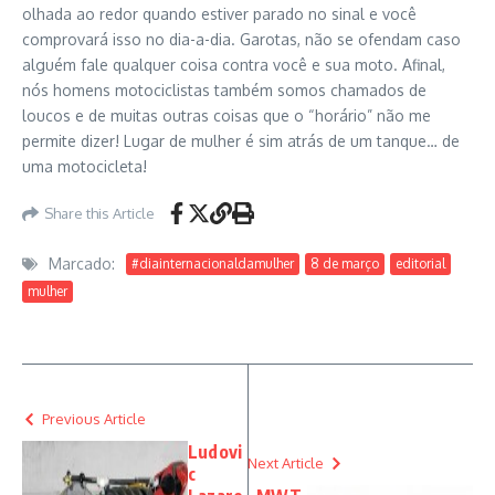
olhada ao redor quando estiver parado no sinal e você
comprovará isso no dia-a-dia. Garotas, não se ofendam caso
alguém fale qualquer coisa contra você e sua moto. Afinal,
nós homens motociclistas também somos chamados de
loucos e de muitas outras coisas que o “horário” não me
permite dizer! Lugar de mulher é sim atrás de um tanque… de
uma motocicleta!
Share this Article
Marcado:
#diainternacionaldamulher
8 de março
editorial
mulher
Previous Article
Ludovi
Next Article
c