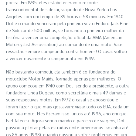
poeira. Em 1935, eles estabeleceram o recorde
transcontinental de sidecar, viajando de Nova York a Los
Angeles com um tempo de 89 horas e 58 minutos. Em 1940
Dot e o marido venceram pela primeira vez o Enduro Jack Pine
de Sidecar de 500 milhas, se tornando a primeira mulher da
história a vencer uma competição oficial da AMA (American
Motorcyclist Assossiation) ao comando de uma moto. Vale
ressaltar: sempre competindo contra homens! O casal voltou
a vencer novamente o campeonato em 1949.
Não bastando competir, ela também é co-fundadora do
motoclube Motor Maids, formado apenas por mulheres. O
grupo começou em 1940 com Dot sendo a presidente, a outra
fundadora Linda Dugeau como secretária e mais 49 damas e
suas respectivas motos. Em 1972 o casal se aposentou e
foram fazer o que mais gostavam: viajar todo os EUA, cada um
com sua moto. Eles fizeram isso juntos até 1996, ano em que
Earl faleceu. Agora sem o marido e parceiro de viagens, Dot
passou a pilotar pelas estradas noite-americanas sozinha até
os 86 anos (1998), quando passou a sofrer problemas em um