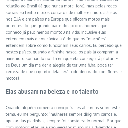
relação ao Brasil (já que nunca morei fora), mas pelas redes
sociais eu tenho muitos contatos de mulheres motociclistas
nos EUA e em países na Europa que pilotam motos mais
potentes do que grande parte dos pilotos homens que
conheço já pelo menos montou na vida! Inclusive elas
entendem mais de mecânica até do que os “machões”
entendem sobre como funcionam seus carros. Eu percebo que
nestes países, quando a filhinha nasce, os pais já compram a
mini-moto sonhando no dia em que ela conseguirá pilotar! E
se Deus um dia me der a alegria de ter uma filha, pode ter
certeza de que o quarto dela será todo decorado com flores e
motos!
Elas abusam na beleza e no talento
Quando alguém comenta comigo frases absurdas sobre este
tema, eu me pergunto: “mulheres sempre dirigiram carros e,
apesar das piadinhas, sempre foi considerado normal. Por que
com motocicletas, que são veículos muito mais divertidos e