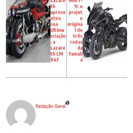
Lazare
MWT-
th
9: o
aprese
projet
ntou
o
sua
origina
última
l de
criação
três
: a
rodas
Lazare
da
th LM
Yamah
847
a
Redação Geral