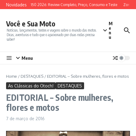
Ir para o conteúdo
Novidades
SYM ADX 150 2026: Review Completo, Preço, Consumo e Teste
Zontes 3
Você e Sua Moto
M
e
Notícias, lançamentos, testes e viagens sobre o mundo das motos.
n
Dicas, aventuras e tudo que o apaixonado por duas rodas precisa
u
saber!
Menu
Home
/
DESTAQUES
/
EDITORIAL – Sobre mulheres, flores e motos
As Clássicas do Otoch!
DESTAQUES
EDITORIAL – Sobre mulheres,
flores e motos
7 de março de 2016