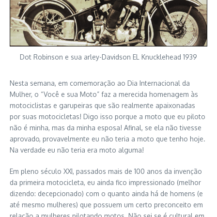
Dot Robinson e sua arley-Davidson EL Knucklehead 1939
Nesta semana, em comemoração ao Dia Internacional da
Mulher, o “Você e sua Moto” faz a merecida homenagem às
motociclistas e garupeiras que são realmente apaixonadas
por suas motocicletas! Digo isso porque a moto que eu piloto
não é minha, mas da minha esposa! Afinal, se ela não tivesse
aprovado, provavelmente eu não teria a moto que tenho hoje.
Na verdade eu não teria era moto alguma!
Em pleno século XXI, passados mais de 100 anos da invenção
da primeira motocicleta, eu ainda fico impressionado (melhor
dizendo: decepcionado) com o quanto ainda há de homens (e
até mesmo mulheres) que possuem um certo preconceito em
relação a mulheres pilotando motos. Não sei se é cultural em