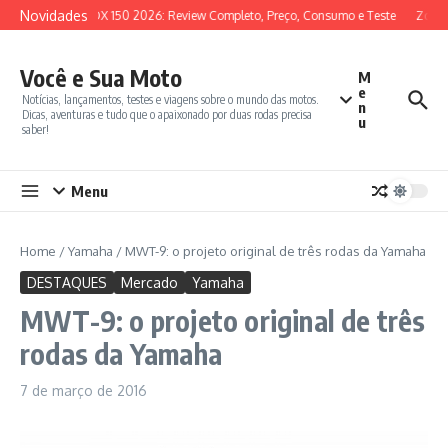
Ir para o conteúdo
Novidades
SYM ADX 150 2026: Review Completo, Preço, Consumo e Teste
Zontes
Você e Sua Moto
M
e
Notícias, lançamentos, testes e viagens sobre o mundo das motos.
n
Dicas, aventuras e tudo que o apaixonado por duas rodas precisa
u
saber!
Menu
Home
/
Yamaha
/
MWT-9: o projeto original de três rodas da Yamaha
DESTAQUES
Mercado
Yamaha
MWT-9: o projeto original de três
rodas da Yamaha
7 de março de 2016