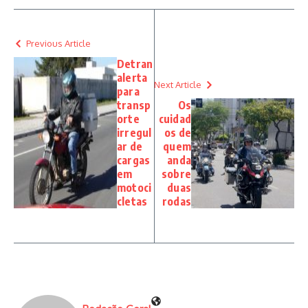
Previous Article
Detran
alerta
Next Article
para
transp
Os
orte
cuidad
irregul
os de
ar de
quem
cargas
anda
em
sobre
motoci
duas
cletas
rodas