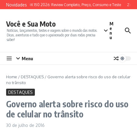
Ir para o conteúdo
Novidades
SYM ADX 150 2026: Review Completo, Preço, Consumo e Teste
Zonte
Você e Sua Moto
M
e
Notícias, lançamentos, testes e viagens sobre o mundo das motos.
n
Dicas, aventuras e tudo que o apaixonado por duas rodas precisa
u
saber!
Menu
Home
/
DESTAQUES
/
Governo alerta sobre risco do uso de celular
no trânsito
DESTAQUES
Governo alerta sobre risco do uso
de celular no trânsito
30 de julho de 2016