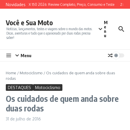
Ir para o conteúdo
Novidades
SYM ADX 150 2026: Review Completo, Preço, Consumo e Teste
Zontes
Você e Sua Moto
M
e
Notícias, lançamentos, testes e viagens sobre o mundo das motos.
n
Dicas, aventuras e tudo que o apaixonado por duas rodas precisa
u
saber!
Menu
Home
/
Motociclismo
/
Os cuidados de quem anda sobre duas
rodas
DESTAQUES
Motociclismo
Os cuidados de quem anda sobre
duas rodas
31 de julho de 2016