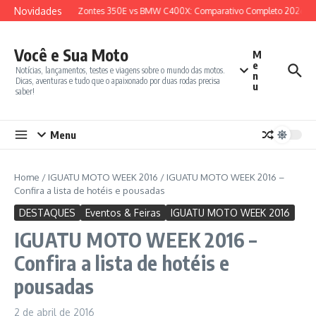
Ir para o conteúdo
Novidades
onsumo e Teste
Zontes 350E vs BMW C400X: Comparativo Completo 2026
Você e Sua Moto
M
e
Notícias, lançamentos, testes e viagens sobre o mundo das motos.
n
Dicas, aventuras e tudo que o apaixonado por duas rodas precisa
u
saber!
Menu
Home
/
IGUATU MOTO WEEK 2016
/
IGUATU MOTO WEEK 2016 –
Confira a lista de hotéis e pousadas
DESTAQUES
Eventos & Feiras
IGUATU MOTO WEEK 2016
IGUATU MOTO WEEK 2016 –
Confira a lista de hotéis e
pousadas
2 de abril de 2016