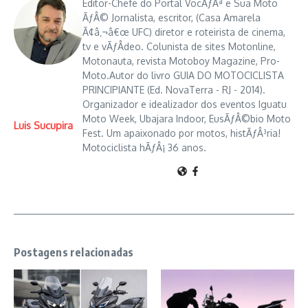
Editor-Chefe do Portal VocÃƒÂª e Sua Moto
ÃƒÂ© Jornalista, escritor, (Casa Amarela
Ã¢â‚¬â€œ UFC) diretor e roteirista de cinema,
tv e vÃƒÂ­deo. Colunista de sites Motonline,
Motonauta, revista Motoboy Magazine, Pro-
Moto.Autor do livro GUIA DO MOTOCICLISTA
PRINCIPIANTE (Ed. NovaTerra - RJ - 2014).
Organizador e idealizador dos eventos Iguatu
Moto Week, Ubajara Indoor, EusÃƒÂ©bio Moto
Luis Sucupira
Fest. Um apaixonado por motos, histÃƒÂ³ria!
Motociclista hÃƒÂ¡ 36 anos.
Postagens relacionadas