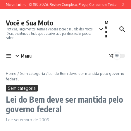
Ir para o conteúdo
Novidades
SYM ADX 150 2026: Review Completo, Preço, Consumo e Teste
Zonte
Você e Sua Moto
M
e
Notícias, lançamentos, testes e viagens sobre o mundo das motos.
n
Dicas, aventuras e tudo que o apaixonado por duas rodas precisa
u
saber!
Menu
Home
/
Sem categoria
/
Lei do Bem deve ser mantida pelo governo
federal
Sem categoria
Lei do Bem deve ser mantida pelo
governo federal
1 de setembro de 2009