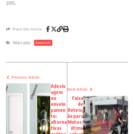
2015.
Share this Article
Marcado:
kawasaki
Previous Article
Adesiv
Next Article
agem
ou
Faixa
envelo
de
pamen
Retenç
to:
ão para
alterna
Motos:
tivas
ótima