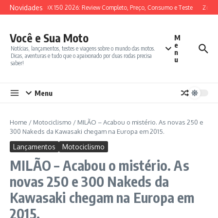
Ir para o conteúdo
Novidades
SYM ADX 150 2026: Review Completo, Preço, Consumo e Teste
Zonte
Você e Sua Moto
M
e
Notícias, lançamentos, testes e viagens sobre o mundo das motos.
n
Dicas, aventuras e tudo que o apaixonado por duas rodas precisa
u
saber!
Menu
Home
/
Motociclismo
/
MILÃO – Acabou o mistério. As novas 250 e
300 Nakeds da Kawasaki chegam na Europa em 2015.
Lançamentos
Motociclismo
MILÃO – Acabou o mistério. As
novas 250 e 300 Nakeds da
Kawasaki chegam na Europa em
2015.