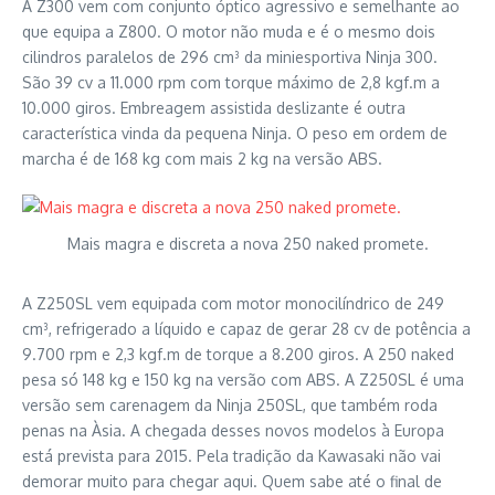
A Z300 vem com conjunto óptico agressivo e semelhante ao
que equipa a Z800. O motor não muda e é o mesmo dois
cilindros paralelos de 296 cm³ da miniesportiva Ninja 300.
São 39 cv a 11.000 rpm com torque máximo de 2,8 kgf.m a
10.000 giros. Embreagem assistida deslizante é outra
característica vinda da pequena Ninja. O peso em ordem de
marcha é de 168 kg com mais 2 kg na versão ABS.
Mais magra e discreta a nova 250 naked promete.
A Z250SL vem equipada com motor monocilíndrico de 249
cm³, refrigerado a líquido e capaz de gerar 28 cv de potência a
9.700 rpm e 2,3 kgf.m de torque a 8.200 giros. A 250 naked
pesa só 148 kg e 150 kg na versão com ABS. A Z250SL é uma
versão sem carenagem da Ninja 250SL, que também roda
penas na Àsia. A chegada desses novos modelos à Europa
está prevista para 2015. Pela tradição da Kawasaki não vai
demorar muito para chegar aqui. Quem sabe até o final de