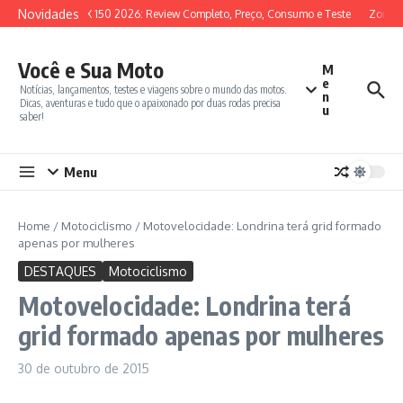
Ir para o conteúdo
Novidades
SYM ADX 150 2026: Review Completo, Preço, Consumo e Teste
Zontes 
Você e Sua Moto
M
e
Notícias, lançamentos, testes e viagens sobre o mundo das motos.
n
Dicas, aventuras e tudo que o apaixonado por duas rodas precisa
u
saber!
Menu
Home
/
Motociclismo
/
Motovelocidade: Londrina terá grid formado
apenas por mulheres
DESTAQUES
Motociclismo
Motovelocidade: Londrina terá
grid formado apenas por mulheres
30 de outubro de 2015