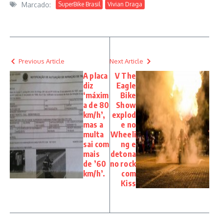
Marcado:
SuperBike Brasil
Vivian Draga
Previous Article
Next Article
A placa
V The
diz
Eagle
‘máxim
Bike
a de 80
Show
km/h’,
explod
mas a
e no
multa
Wheeli
sai com
ng e
mais
detona
de ’60
no rock
km/h’.
com
Kiss