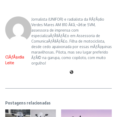
Jornalista (UNIFOR) e radialista da RÃƒÂ¡dio
Verdes Mares AM 810 Ã¢â‚¬â€œ SVM,
assessora de imprensa com
especializaÃƒÂ§ÃƒÂ£o em Assessoria de
ComunicaÃƒÂ§ÃƒÂ£o. Filha de motociclista,
desde cedo apaixonada por essas mÃƒÂ¡quinas
maravilhosas. Pilota, mas seu lugar preferido
ClÃƒÂ¡udia
ÃƒÂ© na garupa, como copiloto, com muito
Leite
orgulho!
Postagens relacionadas