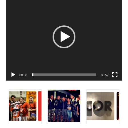
de
vídeo
00:00
00:57