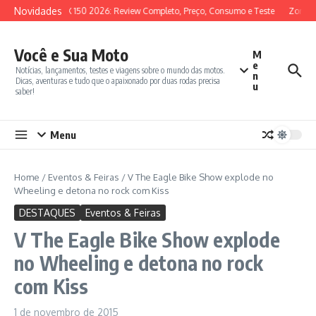
Ir para o conteúdo
Novidades
SYM ADX 150 2026: Review Completo, Preço, Consumo e Teste
Zontes 3
Você e Sua Moto
M
e
Notícias, lançamentos, testes e viagens sobre o mundo das motos.
n
Dicas, aventuras e tudo que o apaixonado por duas rodas precisa
u
saber!
Menu
Home
/
Eventos & Feiras
/
V The Eagle Bike Show explode no
Wheeling e detona no rock com Kiss
DESTAQUES
Eventos & Feiras
V The Eagle Bike Show explode
no Wheeling e detona no rock
com Kiss
1 de novembro de 2015