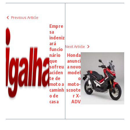
Previous Article
Empre
sa
indeniz
ará
Next Article
funcio
nário
Honda
que
anunci
sofreu
a novo
aciden
model
te de
o
moto a
moto-
caminh
scoote
o de
r X-
casa
ADV