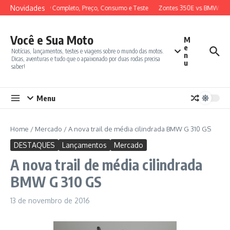
Ir para o conteúdo
Novidades
50 2026: Review Completo, Preço, Consumo e Teste
Zontes 350E vs BMW C40
Você e Sua Moto
M
e
Notícias, lançamentos, testes e viagens sobre o mundo das motos.
n
Dicas, aventuras e tudo que o apaixonado por duas rodas precisa
u
saber!
Menu
Home
/
Mercado
/
A nova trail de média cilindrada BMW G 310 GS
DESTAQUES
Lançamentos
Mercado
A nova trail de média cilindrada
BMW G 310 GS
13 de novembro de 2016