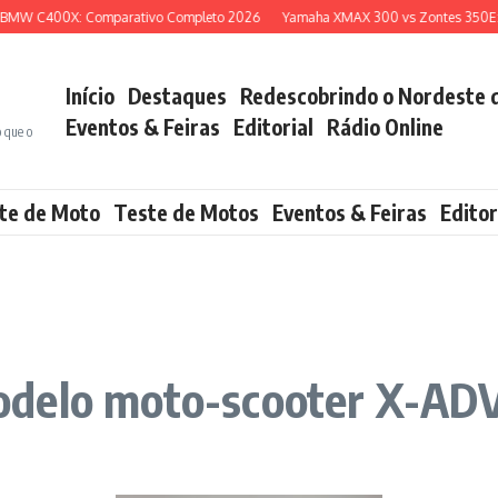
C400X: Comparativo Completo 2026
Yamaha XMAX 300 vs Zontes 350E: Qual 
Início
Destaques
Redescobrindo o Nordeste 
Eventos & Feiras
Editorial
Rádio Online
o que o
te de Moto
Teste de Motos
Eventos & Feiras
Editor
odelo moto-scooter X-AD