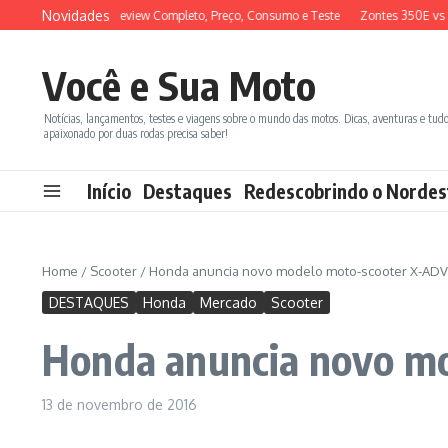
Ir para o conteúdo
Novidades
DX 150 2026: Review Completo, Preço, Consumo e Teste
Zontes 350E vs BMW 
Você e Sua Moto
Notícias, lançamentos, testes e viagens sobre o mundo das motos. Dicas, aventuras e tud
apaixonado por duas rodas precisa saber!
Início
Destaques
Redescobrindo o Nordes
Home
/
Scooter
/
Honda anuncia novo modelo moto-scooter X-ADV
DESTAQUES
Honda
Mercado
Scooter
Honda anuncia novo m
13 de novembro de 2016