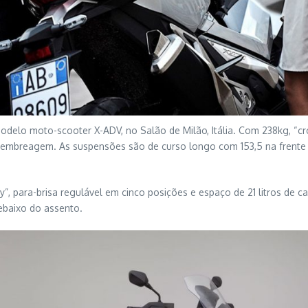
delo moto-scooter X-ADV, no Salão de Milão, Itália. Com 238kg, “cr
a embreagem. As suspensões são de curso longo com 153,5 na frent
, para-brisa regulável em cinco posições e espaço de 21 litros de
ebaixo do assento.