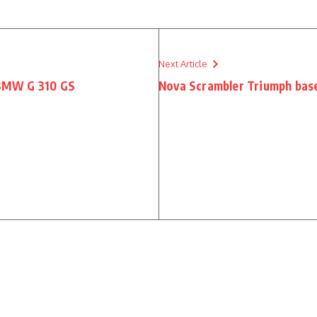
Next Article
a BMW G 310 GS
Nova Scrambler Triumph bas