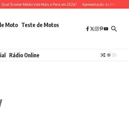
Scooter Média Vale Mais a Pena em 2026?
Apresentação da BMW R 1300 GS (
de Moto
Teste de Motos
ial
Rádio Online
V