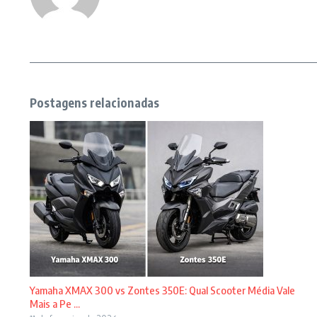
Postagens relacionadas
Yamaha XMAX 300 vs Zontes 350E: Qual Scooter Média Vale
Mais a Pe ...