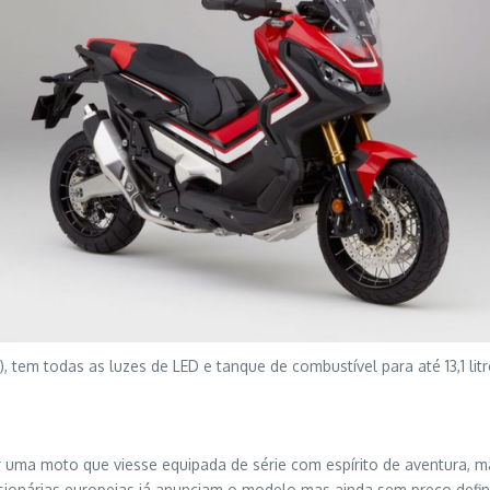
, tem todas as luzes de LED e tanque de combustível para até 13,1 l
iar uma moto que viesse equipada de série com espírito de aventura,
sionárias europeias já anunciam o modelo mas ainda sem preço defin