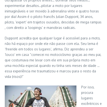
Ultrapassar os próprios limites… dominar seus medos…
experimentar desafios…pilotar a moto por lugares
inimagináveis e ser movido à adrenalina vinte e quatro horas
por dia! Assim é o piloto francês Julian Duppont, 34 anos,
piloto, ‘expert’ em trajetos ousados, descidas de mega rampas
, com direito a ‘loopings’ e manobras radicais.
Duppont acredita que qualquer lugar é acessível para a moto,
não há espaço por onde ele não passe com ela. Seu lema é
‘freeride em todos os lugares’, afirma. Diz aprendeu a ser
‘louco’ em casa “comecei no motociclismo graças ao meu pai,
que costumava me levar com ele em sua própria moto em
uma mochila especial quando eu tinha seis meses de idade …
essa experiência me traumatizou e marcou para o resto da
vida (risos)!”
Por isso,
procura
lugares
excêntricos e