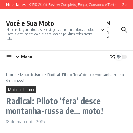
Ir para o conteúdo
Novidades
SYM ADX 150 2026: Review Completo, Preço, Consumo e Teste
Zontes 
Você e Sua Moto
M
e
Notícias, lançamentos, testes e viagens sobre o mundo das motos.
n
Dicas, aventuras e tudo que o apaixonado por duas rodas precisa
u
saber!
Menu
Home
/
Motociclismo
/
Radical: Piloto ‘fera’ desce montanha-russa
de… moto!
Motociclismo
Radical: Piloto ‘fera’ desce
montanha-russa de… moto!
18 de março de 2015