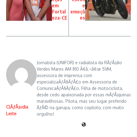
em
e
Fortal
emoçõ
eza-CE
es
Jornalista (UNIFOR) e radialista da RÃƒÂ¡dio
Verdes Mares AM 810 Ã¢â‚¬â€œ SVM,
assessora de imprensa com
especializaÃƒÂ§ÃƒÂ£o em Assessoria de
ComunicaÃƒÂ§ÃƒÂ£o. Filha de motociclista,
desde cedo apaixonada por essas mÃƒÂ¡quinas
maravilhosas. Pilota, mas seu lugar preferido
ClÃƒÂ¡udia
ÃƒÂ© na garupa, como copiloto, com muito
Leite
orgulho!