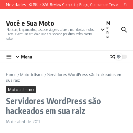
Ir para o conteúdo
Novidades
SYM ADX 150 2026: Review Completo, Preço, Consumo e Teste
Zonte
Você e Sua Moto
M
e
Notícias, lançamentos, testes e viagens sobre o mundo das motos.
n
Dicas, aventuras e tudo que o apaixonado por duas rodas precisa
u
saber!
Menu
Home
/
Motociclismo
/
Servidores WordPress são hackeados em
sua raiz
Motociclismo
Servidores WordPress são
hackeados em sua raiz
16 de abril de 2011