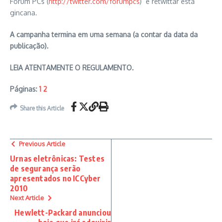
Fórum PCs (
http://twitter.com/forumpcs
) e retwittar esta
gincana.
A campanha termina em uma semana (a contar da data da
publicação).
LEIA ATENTAMENTE O REGULAMENTO.
Páginas:
1
2
Share this Article
Previous Article
Urnas eletrônicas: Testes
de segurança serão
apresentados no ICCyber
2010
Next Article
Hewlett-Packard anunciou