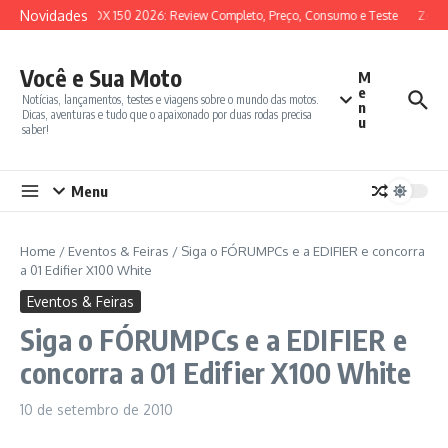
Ir para o conteúdo
Novidades
SYM ADX 150 2026: Review Completo, Preço, Consumo e Teste
Zonte
Você e Sua Moto
M
e
Notícias, lançamentos, testes e viagens sobre o mundo das motos.
n
Dicas, aventuras e tudo que o apaixonado por duas rodas precisa
u
saber!
Menu
Home
/
Eventos & Feiras
/
Siga o FÓRUMPCs e a EDIFIER e concorra
a 01 Edifier X100 White
Eventos & Feiras
Siga o FÓRUMPCs e a EDIFIER e
concorra a 01 Edifier X100 White
10 de setembro de 2010