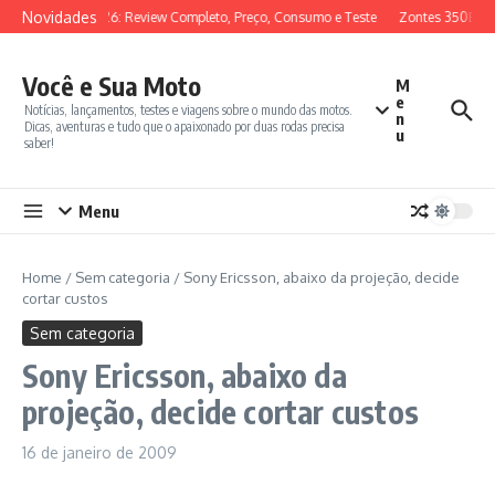
Ir para o conteúdo
Novidades
SYM ADX 150 2026: Review Completo, Preço, Consumo e Teste
Zontes 350E vs
Você e Sua Moto
M
e
Notícias, lançamentos, testes e viagens sobre o mundo das motos.
n
Dicas, aventuras e tudo que o apaixonado por duas rodas precisa
u
saber!
Menu
Home
/
Sem categoria
/
Sony Ericsson, abaixo da projeção, decide
cortar custos
Sem categoria
Sony Ericsson, abaixo da
projeção, decide cortar custos
16 de janeiro de 2009