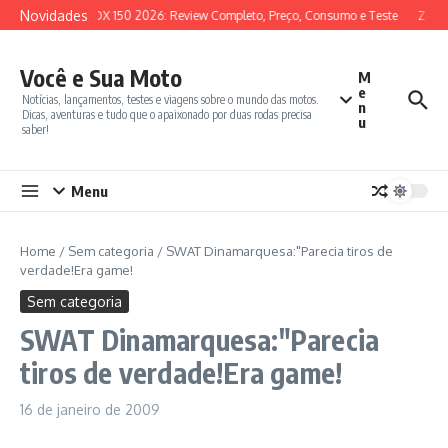
Ir para o conteúdo
Novidades
SYM ADX 150 2026: Review Completo, Preço, Consumo e Teste
Zonte
Você e Sua Moto
M
e
Notícias, lançamentos, testes e viagens sobre o mundo das motos.
n
Dicas, aventuras e tudo que o apaixonado por duas rodas precisa
u
saber!
Menu
Home
/
Sem categoria
/
SWAT Dinamarquesa:"Parecia tiros de
verdade!Era game!
Sem categoria
SWAT Dinamarquesa:"Parecia
tiros de verdade!Era game!
16 de janeiro de 2009