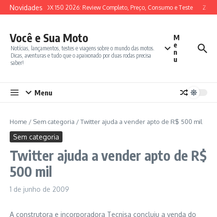
Ir para o conteúdo
Novidades
SYM ADX 150 2026: Review Completo, Preço, Consumo e Teste
Zonte
Você e Sua Moto
M
e
Notícias, lançamentos, testes e viagens sobre o mundo das motos.
n
Dicas, aventuras e tudo que o apaixonado por duas rodas precisa
u
saber!
Menu
Home
/
Sem categoria
/
Twitter ajuda a vender apto de R$ 500 mil
Sem categoria
Twitter ajuda a vender apto de R$
500 mil
1 de junho de 2009
A construtora e incorporadora Tecnisa concluiu a venda do