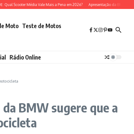
l Scooter Média Vale Mais a Pena em 2026?
Apresentação da BMW R 1300 GS
de Moto
Teste de Motos
ial
Rádio Online
otocicleta
 da BMW sugere que a
cicleta