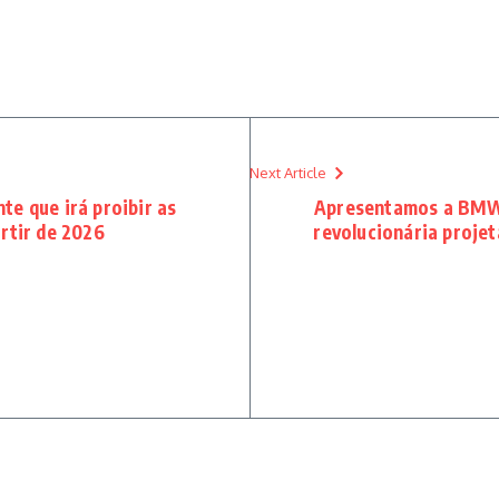
Next Article
e que irá proibir as
Apresentamos a BMW 
rtir de 2026
revolucionária proje