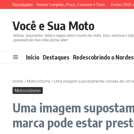
Ir para o conteúdo
Novidades
 ADX 150 2026: Review Completo, Preço, Consumo e Teste
Zontes 350E vs BM
Você e Sua Moto
Notícias, lançamentos, testes e viagens sobre o mundo das motos. Dicas, aventuras e tud
apaixonado por duas rodas precisa saber!
Início
Destaques
Redescobrindo o Nordes
Home
/
Motociclismo
/
Uma imagem supostamente vazada de um tea
Motociclismo
Uma imagem supostame
marca pode estar prest