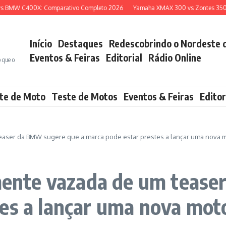
W C400X: Comparativo Completo 2026
Yamaha XMAX 300 vs Zontes 350E: Qua
Início
Destaques
Redescobrindo o Nordeste 
Eventos & Feiras
Editorial
Rádio Online
o que o
te de Moto
Teste de Motos
Eventos & Feiras
Editor
ser da BMW sugere que a marca pode estar prestes a lançar uma nova m
nte vazada de um teaser
es a lançar uma nova moto